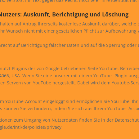
s: Verstößt Ihr Text gegen das Recht, möchte er Ihre Identität na
Nutzers: Auskunft, Berichtigung und Löschung
erhalten auf Antrag Ihrerseits kostenlose Auskunft darüber, welch
hr Wunsch nicht mit einer gesetzlichen Pflicht zur Aufbewahrung 
nrecht auf Berichtigung falscher Daten und auf die Sperrung ode
utzt Plugins der von Google betriebenen Seite YouTube. Betreiber 
4066, USA. Wenn Sie eine unserer mit einem YouTube- Plugin ausge
en Servern von YouTube hergestellt. Dabei wird dem Youtube-Serve
m YouTube-Account eingeloggt sind ermöglichen Sie YouTube, Ihr S
s können Sie verhindern, indem Sie sich aus Ihrem YouTube- Acco
tionen zum Umgang von Nutzerdaten finden Sie in der Datenschutz
le.de/intl/de/policies/privacy